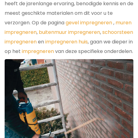
heeft de jarenlange ervaring, benodigde kennis en de
meest geschikte materialen om dit voor u te
verzorgen. Op de pagina
gevel impregneren
,
muren
impregneren
,
buitenmuur impregneren
,
schoorsteen
impregneren
en
impregneren huis
, gaan we dieper in
op het
impregneren
van deze specifieke onderdelen.