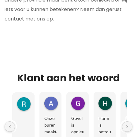
iets voor u kunnen betekenen? Neem dan gerust
contact met ons op.
Klant aan het woord
Andrej Hipp
Gerrie Sonneveld
Hilda Talsma
Rob H
Onze
Gevel
Harm
Dit
buren
is
is
najaa
maakten
opnieuw
betrouwbaar,
heeft