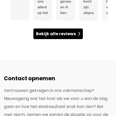
ons
gevoegd
komt
Harm
attent
en ik
zijn
van
op het
ben
afspraken
der
Metselbedrijf
tevreden
na en
Meer
H.
met
het
werk
van
het
werk
aan
Bekijk alle reviews
der
resultaat.
ziet er
onze
Meer.
Alles
super
achte
We
netjes
uit.
verric
hadden
uitgevoerd
wat
verschillende
en
ons
scheuren
vooraf
goed
ontdekt
een
beval
in ons
duidelijke
is. De
Contact opnemen
oude
offerte.
commu
bakstenen
was
Vertrouwen gekregen in ons vakmanschap?
gebouw.
duidel
Nieuwsgierig wat het kost als we voor u aan de slag
Dankzij
en
H.
vriend
gaan en hoe het eindresultaat eruit kan zien? Bel
van
en de
met Harm, nemen we samen de situatie op voor de
der
werk