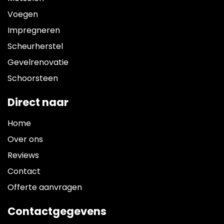
extra
Voegen
moeite
gedaan
Impregneren
voor
Scheurherstel
de
afwerking
Gevelrenovatie
en
Schoorsteen
schoonmaken
van
Direct naar
de
cementsluier
Home
die al
aanwezig
Over ons
op de
Reviews
oude
stenen.
Contact
Erg
Offerte aanvragen
tevreden
hoe
Contactgegevens
het is
aangepakt,