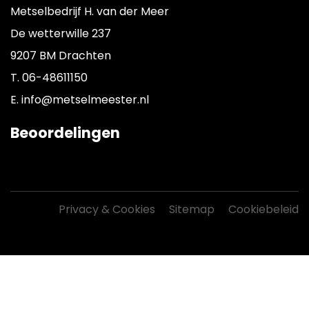
Metselbedrijf H. van der Meer
zie
foto
De wetterwille 237
voor
9207 BM Drachten
het
eindresultaat.
T.
06-48611150
E.
info@metselmeester.nl
Beoordelingen
Privacy & Cookies
Sitemap
Cookiebeleid