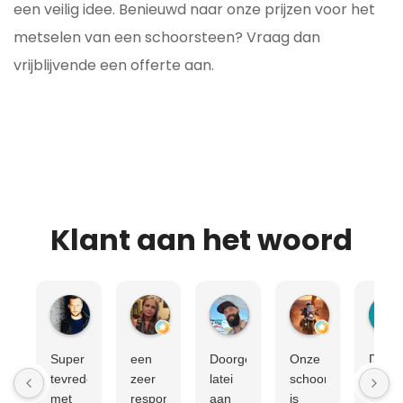
een veilig idee. Benieuwd naar onze prijzen voor het
metselen van een schoorsteen? Vraag dan
vrijblijvende een offerte aan.
Klant aan het woord
Ronald La Fleur
Linda Zariņa
Boelo Houwen
Marcel De Jo
Super
een
Doorgezakt
Onze
Dit
tevreden
zeer
latei
schoorsteen
najaa
met
responsief,
aan
is
heeft