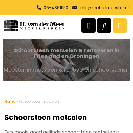
06-48611150
info@metselmeester.nl
Schoorsteen metselen & renoveren in
Friesland en Groningen
Meester in metselen & renoveren schoorstenen
Home
»
Schoorsteen metselen
Schoorsteen metselen
Een mooie goed gelijnde schoorsteen metselen is